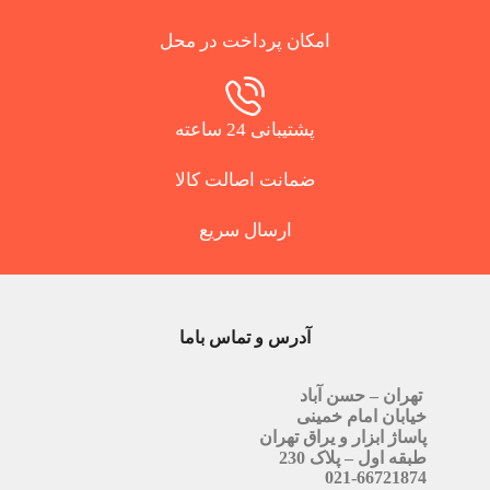
امکان پرداخت در محل
پشتیبانی 24 ساعته
ضمانت اصالت کالا
ارسال سریع
آدرس و تماس باما
تهران – حسن آباد
خیابان امام خمینی
پاساژ ابزار و یراق تهران
طبقه اول – پلاک 230
021-66721874