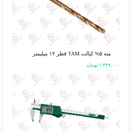
مته ۵% کبالت TAM قطر ۱۲ میلیمتر
۱.۴۴۹.۰۰۰
تومان