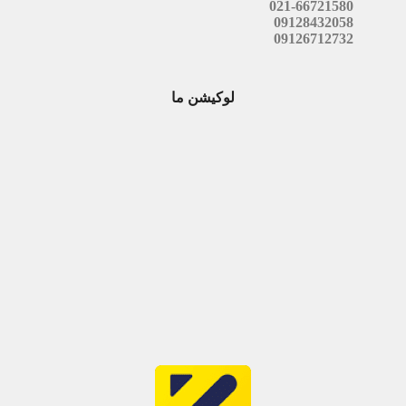
021-66721580
09128432058
09126712732
لوکیشن ما