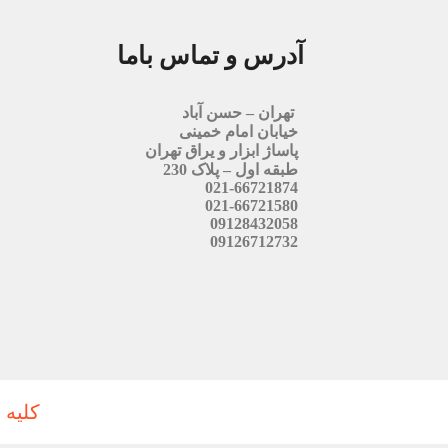
آدرس و تماس باما
تهران – حسن آباد
خیابان امام خمینی
پاساژ ابزار و یراق تهران
طبقه اول – پلاک 230
021-66721874
021-66721580
09128432058
09126712732
کلیه 