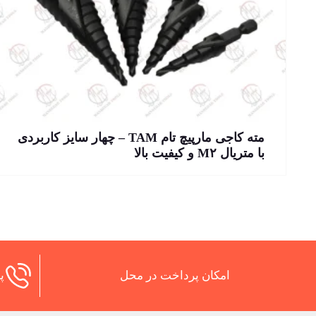
مته کاجی مارپیچ تام TAM – چهار سایز کاربردی
با متریال M۲ و کیفیت بالا
امکان پرداخت در محل
پش