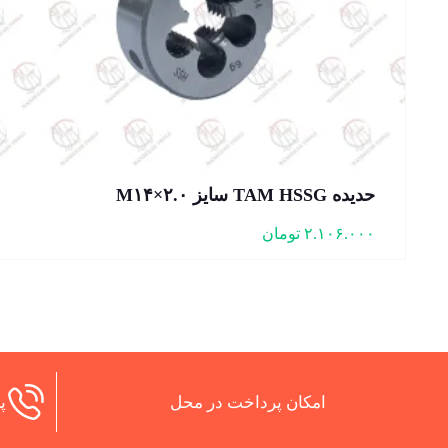
حدیده TAM HSSG سایز M۱۴×۲.۰
۲.۱۰۶.۰۰۰
تومان
امکان پرداخت در محل
پش