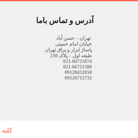
آدرس و تماس باما
تهران – حسن آباد
خیابان امام خمینی
پاساژ ابزار و یراق تهران
طبقه اول – پلاک 230
021-66721874
021-66721580
09128432058
09126712732
کلیه 