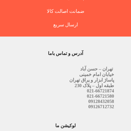
ضمانت اصالت کالا
ارسال سریع
آدرس و تماس باما
تهران – حسن آباد
خیابان امام خمینی
پاساژ ابزار و یراق تهران
طبقه اول – پلاک 230
021-66721874
021-66721580
09128432058
09126712732
لوکیشن ما