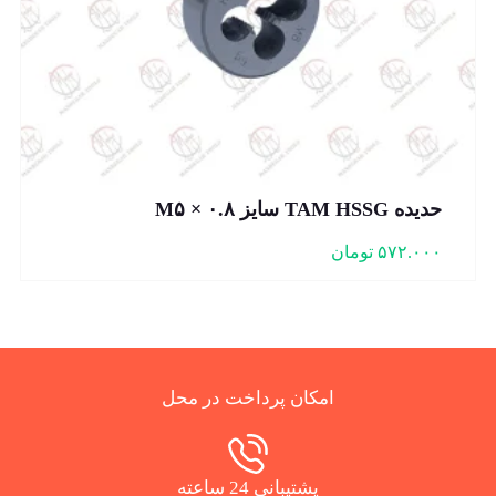
حدیده TAM HSSG سایز M۵ × ۰.۸
۵۷۲.۰۰۰
تومان
امکان پرداخت در محل
پشتیبانی 24 ساعته