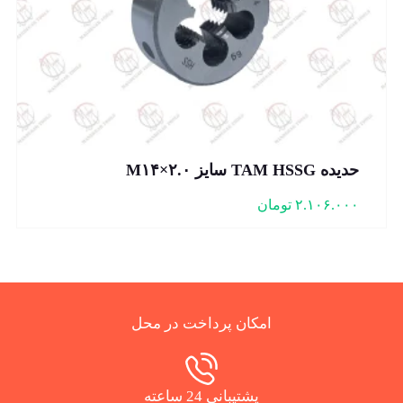
حدیده TAM HSSG سایز M۱۴×۲.۰
۲.۱۰۶.۰۰۰
تومان
امکان پرداخت در محل
پشتیبانی 24 ساعته