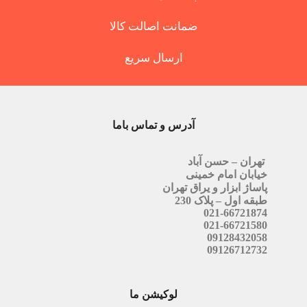
ضمانت اصالت کالا
ارسال سریع
آدرس و تماس باما
تهران – حسن آباد
خیابان امام خمینی
پاساژ ابزار و یراق تهران
طبقه اول – پلاک 230
021-66721874
021-66721580
09128432058
09126712732
لوکیشن ما