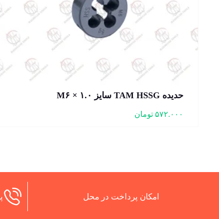
حدیده TAM HSSG سایز M۶ × ۱.۰
۵۷۲.۰۰۰
تومان
امکان پرداخت در محل
پش