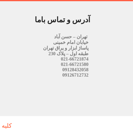
آدرس و تماس باما
تهران – حسن آباد
خیابان امام خمینی
پاساژ ابزار و یراق تهران
طبقه اول – پلاک 230
021-66721874
021-66721580
09128432058
09126712732
کلیه 