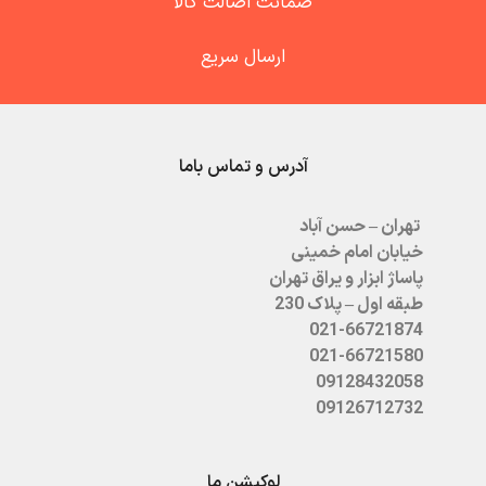
ضمانت اصالت کالا
ارسال سریع
آدرس و تماس باما
تهران – حسن آباد
خیابان امام خمینی
پاساژ ابزار و یراق تهران
طبقه اول – پلاک 230
021-66721874
021-66721580
09128432058
09126712732
لوکیشن ما