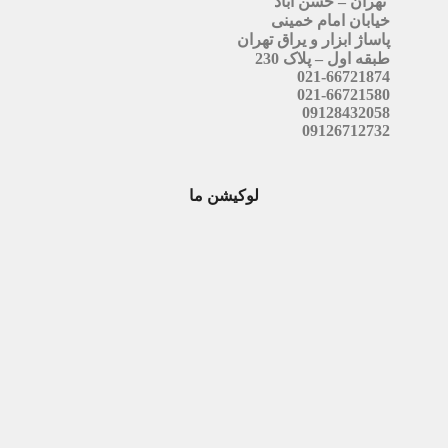
تهران – حسن آباد
خیابان امام خمینی
پاساژ ابزار و یراق تهران
طبقه اول – پلاک 230
021-66721874
021-66721580
09128432058
09126712732
لوکیشن ما