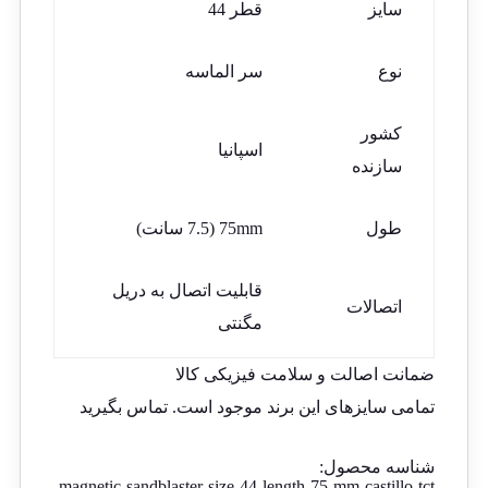
سایز
قطر 44
نوع
سر الماسه
کشور
اسپانیا
سازنده
طول
75mm (7.5 سانت)
قابلیت اتصال به دریل
اتصالات
مگنتی
ضمانت اصالت و سلامت فیزیکی کالا
تمامی سایزهای این برند موجود است.
تماس بگیرید
شناسه محصول:
magnetic-sandblaster-size-44-length-75-mm-castillo-tct