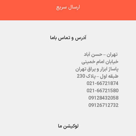
ارسال سریع
آدرس و تماس باما
تهران – حسن آباد
خیابان امام خمینی
پاساژ ابزار و یراق تهران
طبقه اول – پلاک 230
021-66721874
021-66721580
09128432058
09126712732
لوکیشن ما