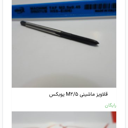
قلاویز ماشینی M۲/۵ یوبکس
رایگان