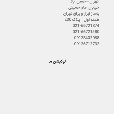
تهران – حسن آباد
خیابان امام خمینی
پاساژ ابزار و یراق تهران
طبقه اول – پلاک 230
021-66721874
021-66721580
09128432058
09126712732
لوکیشن ما