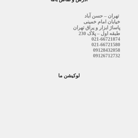
تهران – حسن آباد
خیابان امام خمینی
پاساژ ابزار و یراق تهران
طبقه اول – پلاک 230
021-66721874
021-66721580
09128432058
09126712732
لوکیشن ما