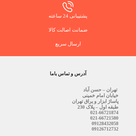
پشتیبانی 24 ساعته
ضمانت اصالت کالا
ارسال سریع
آدرس و تماس باما
تهران – حسن آباد
خیابان امام خمینی
پاساژ ابزار و یراق تهران
طبقه اول – پلاک 230
021-66721874
021-66721580
09128432058
09126712732