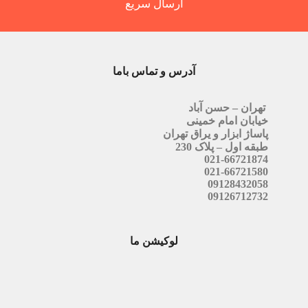
ارسال سریع
آدرس و تماس باما
تهران – حسن آباد
خیابان امام خمینی
پاساژ ابزار و یراق تهران
طبقه اول – پلاک 230
021-66721874
021-66721580
09128432058
09126712732
لوکیشن ما