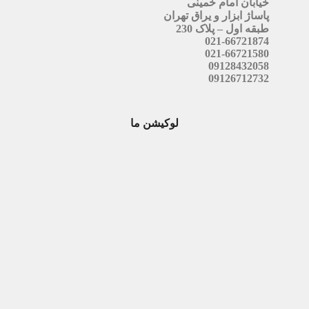
خیابان امام خمینی
پاساژ ابزار و یراق تهران
طبقه اول – پلاک 230
021-66721874
021-66721580
09128432058
09126712732
لوکیشن ما