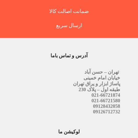
ضمانت اصالت کالا
ارسال سریع
آدرس و تماس باما
تهران – حسن آباد
خیابان امام خمینی
پاساژ ابزار و یراق تهران
طبقه اول – پلاک 230
021-66721874
021-66721580
09128432058
09126712732
لوکیشن ما