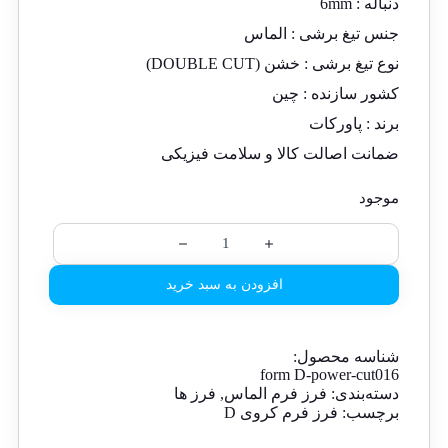
دنباله :
6mm
جنس تیغ برشی :
الماس
نوع تیغ برشی : خشن (DOUBLE CUT)
کشور سازنده :
چین
برند : پاورکات
ضمانت اصالت کالا و سلامت فیزیکی
موجود
افزودن به سبد خرید
شناسه محصول:
form D-power-cut016
دسته‌بندی:
فرز فرم الماس
,
فرز ها
برچسب:
فرز فرم کروی D