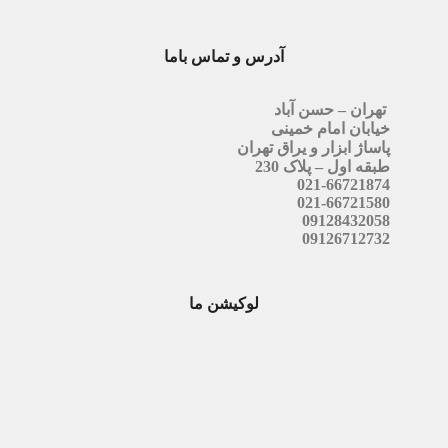
آدرس و تماس باما
تهران – حسن آباد
خیابان امام خمینی
پاساژ ابزار و یراق تهران
طبقه اول – پلاک 230
021-66721874
021-66721580
09128432058
09126712732
لوکیشن ما