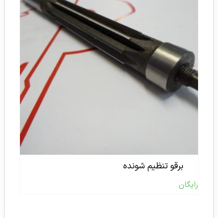
برقو تنظیم شونده
رایگان