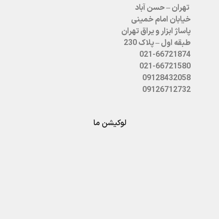
تهران – حسن آباد
خیابان امام خمینی
پاساژ ابزار و یراق تهران
طبقه اول – پلاک 230
021-66721874
021-66721580
09128432058
09126712732
لوکیشن ما