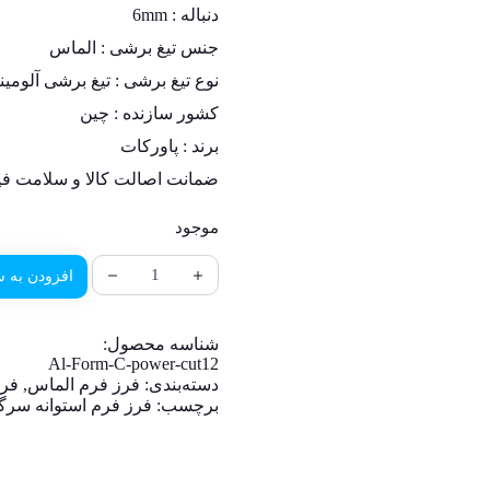
دنباله :
6mm
جنس تیغ برشی :
الماس
نوع تیغ برشی : تیغ برشی آلومینیوم (RROUS CUT
کشور سازنده :
چین
برند : پاورکات
ضمانت اصالت کالا و سلامت فی
موجود
افزودن به س
شناسه محصول:
Al-Form-C-power-cut12
دسته‌بندی:
فرز فرم الماس
,
فرز
برچسب:
فرز فرم استوانه سرگر