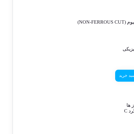
NON-FE)
زیکی
بد خرید
 ها
د C