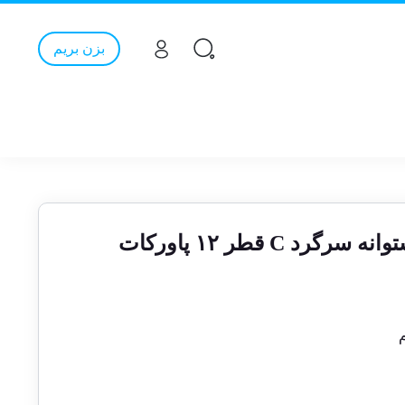
بزن بریم
رد C قطر ۱۲ پاورکات
م