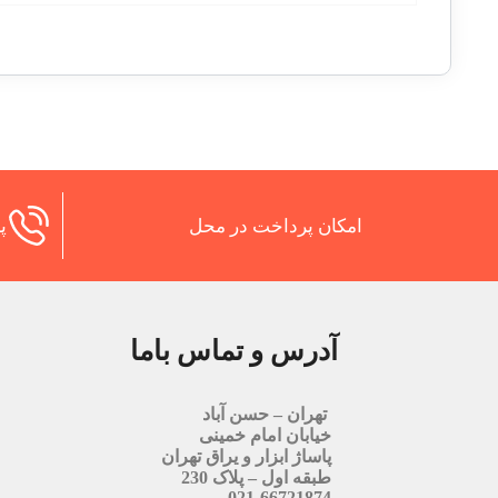
امکان پرداخت در محل
پش
آدرس و تماس باما
تهران – حسن آباد
خیابان امام خمینی
پاساژ ابزار و یراق تهران
طبقه اول – پلاک 230
021-66721874