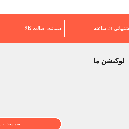
تیبانی 24 ساعته
ضمانت اصالت کالا
لوکیشن ما
سیاست حری