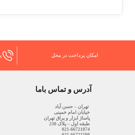
امکان پرداخت در محل
پش
آدرس و تماس باما
تهران – حسن آباد
خیابان امام خمینی
پاساژ ابزار و یراق تهران
طبقه اول – پلاک 230
021-66721874
021-66721580