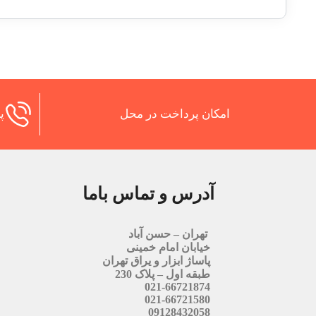
امکان پرداخت در محل
پش
آدرس و تماس باما
تهران – حسن آباد
خیابان امام خمینی
پاساژ ابزار و یراق تهران
طبقه اول – پلاک 230
021-66721874
021-66721580
09128432058