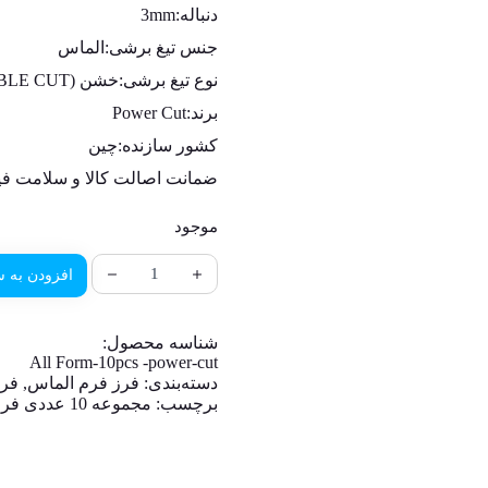
دنباله:
3mm
جنس تیغ برشی:
الماس
نوع تیغ برشی:
خشن (DOUBLE CUT)
برند:
Power Cut
کشور سازنده:
چین
ضمانت اصالت کالا و سلامت فی
موجود
افزودن به س
شناسه محصول:
All Form-10pcs -power-cut
دسته‌بندی:
فرز فرم الماس
,
فرز
برچسب:
مجموعه 10 عددی فرز فرم مینیاتوری