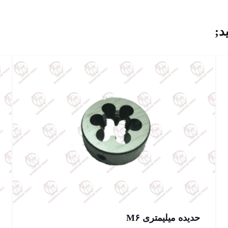
د;
حدیده میلیمتری M۶