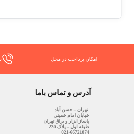
امکان پرداخت در محل
پش
آدرس و تماس باما
تهران – حسن آباد
خیابان امام خمینی
پاساژ ابزار و یراق تهران
طبقه اول – پلاک 230
021-66721874