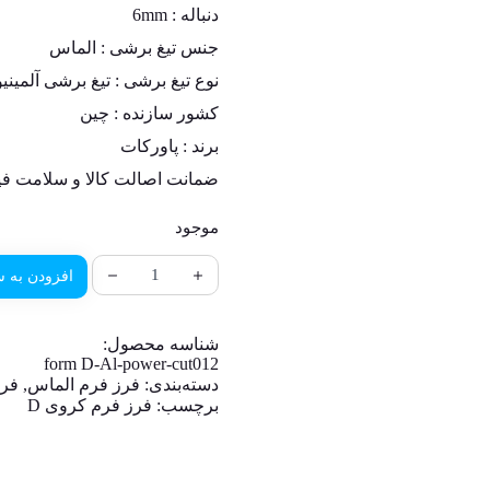
دنباله :
6mm
جنس تیغ برشی :
الماس
نوع تیغ برشی : تیغ برشی آلمینیوم (FERROUS CUT
کشور سازنده :
چین
برند : پاورکات
ضمانت اصالت کالا و سلامت فی
موجود
افزودن به س
شناسه محصول:
form D-Al-power-cut012
دسته‌بندی:
فرز فرم الماس
,
فرز
برچسب:
فرز فرم کروی D