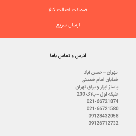
ضمانت اصالت کالا
ارسال سریع
آدرس و تماس باما
تهران – حسن آباد
خیابان امام خمینی
پاساژ ابزار و یراق تهران
طبقه اول – پلاک 230
021-66721874
021-66721580
09128432058
09126712732