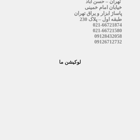
تهران – حسن آباد
خیابان امام خمینی
پاساژ ابزار و یراق تهران
طبقه اول – پلاک 230
021-66721874
021-66721580
09128432058
09126712732
لوکیشن ما