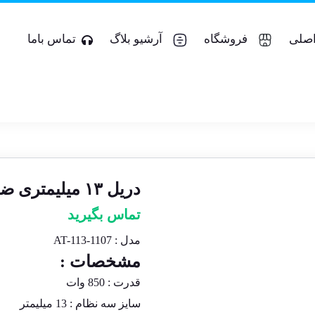
صلی
فروشگاه
آرشیو بلاگ
تماس باما
دریل ۱۳ میلیمتری ضربه ای اتومات ۸۵۰W ATPro
تماس بگیرید
مدل : AT-113-1107
مشخصات :
قدرت : 850 وات
سایز سه نظام : 13 میلیمتر