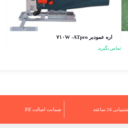
اره عمودبر ۷۱۰W -ATpro
تماس بگیرید
تیبانی 24 ساعته
ضمانت اصالت کالا