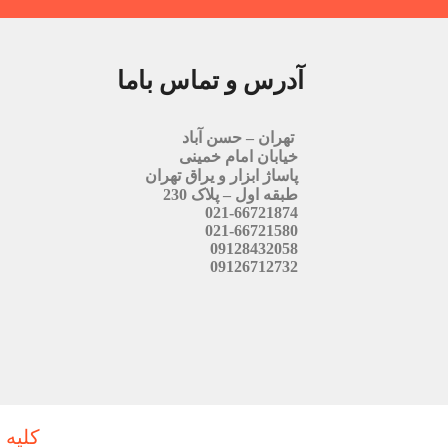
آدرس و تماس باما
تهران – حسن آباد
خیابان امام خمینی
پاساژ ابزار و یراق تهران
طبقه اول – پلاک 230
021-66721874
021-66721580
09128432058
09126712732
کلیه 