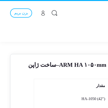
بزن بریم
مقدار
HA-1050 (42″)