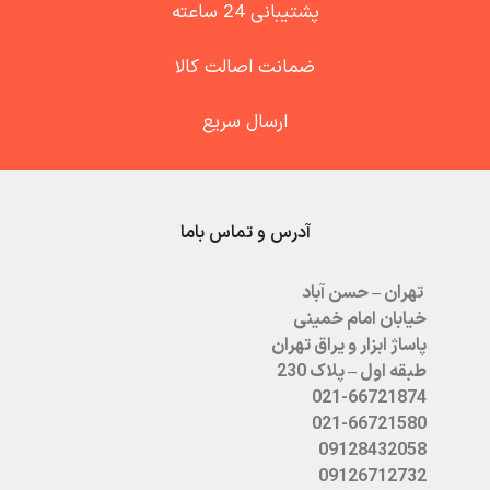
پشتیبانی 24 ساعته
ضمانت اصالت کالا
ارسال سریع
آدرس و تماس باما
تهران – حسن آباد
خیابان امام خمینی
پاساژ ابزار و یراق تهران
طبقه اول – پلاک 230
021-66721874
021-66721580
09128432058
09126712732