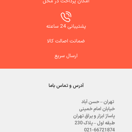
امکان پرداخت در محل
پشتیبانی 24 ساعته
ضمانت اصالت کالا
ارسال سریع
آدرس و تماس باما
تهران – حسن آباد
خیابان امام خمینی
پاساژ ابزار و یراق تهران
طبقه اول – پلاک 230
021-66721874