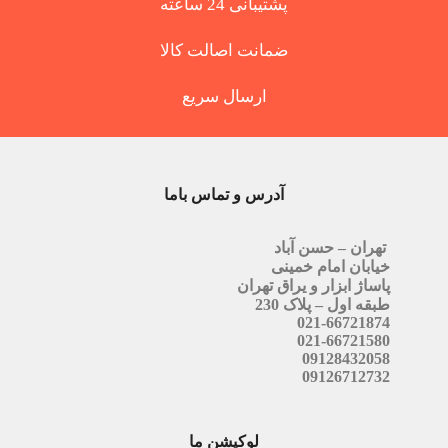
پشتیبانی 24 ساعته
ضمانت اصالت کالا
ارسال سریع
آدرس و تماس باما
تهران – حسن آباد
خیابان امام خمینی
پاساژ ابزار و یراق تهران
طبقه اول – پلاک 230
021-66721874
021-66721580
09128432058
09126712732
لوکیشن ما