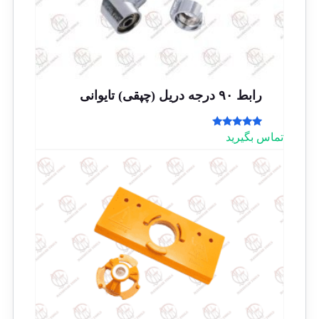
رابط ۹۰ درجه دریل (چپقی) تایوانی
امتیاز
تماس بگیرید
5.00
از 5