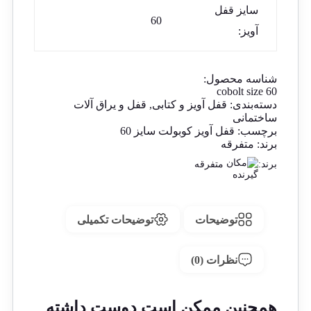
سایز قفل
60
آویز:
شناسه محصول:
cobolt size 60
دسته‌بندی:
قفل آویز و کتابی
,
قفل و یراق آلات
ساختمانی
برچسب:
قفل آویز کوبولت سایز 60
برند:
متفرقه
برند:
متفرقه
توضیحات
توضیحات تکمیلی
نظرات (0)
همچنین ممکن است دوست داشته