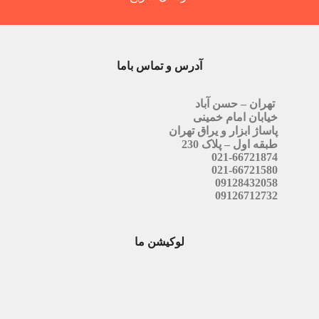
آدرس و تماس باما
تهران – حسن آباد
خیابان امام خمینی
پاساژ ابزار و یراق تهران
طبقه اول – پلاک 230
021-66721874
021-66721580
09128432058
09126712732
لوکیشن ما