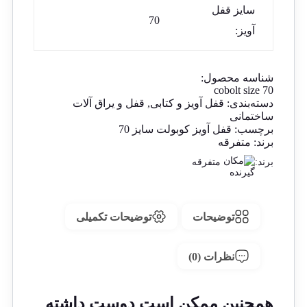
سایز قفل
70
آویز:
شناسه محصول:
cobolt size 70
دسته‌بندی:
قفل آویز و کتابی
,
قفل و یراق آلات
ساختمانی
برچسب:
قفل آویز کوبولت سایز 70
برند:
متفرقه
برند:
متفرقه
توضیحات
توضیحات تکمیلی
نظرات (0)
همچنین ممکن است دوست داشته