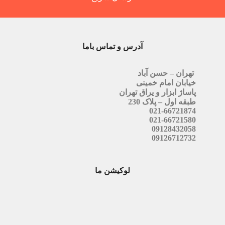
آدرس و تماس باما
تهران – حسن آباد
خیابان امام خمینی
پاساژ ابزار و یراق تهران
طبقه اول – پلاک 230
021-66721874
021-66721580
09128432058
09126712732
لوکیشن ما