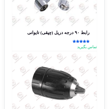
رابط ۹۰ درجه دریل (چپقی) تایوانی
امتیاز
تماس بگیرید
5.00
از 5