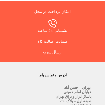
امکان پرداخت در محل
پشتیبانی 24 ساعته
ضمانت اصالت کالا
ارسال سریع
آدرس و تماس باما
تهران – حسن آباد
خیابان امام خمینی
پاساژ ابزار و یراق تهران
طبقه اول – پلاک 230