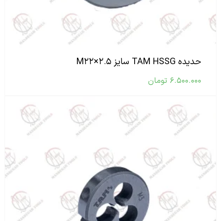
حدیده TAM HSSG سایز M۲۲×۲.۵
۶.۵۰۰.۰۰۰
تومان