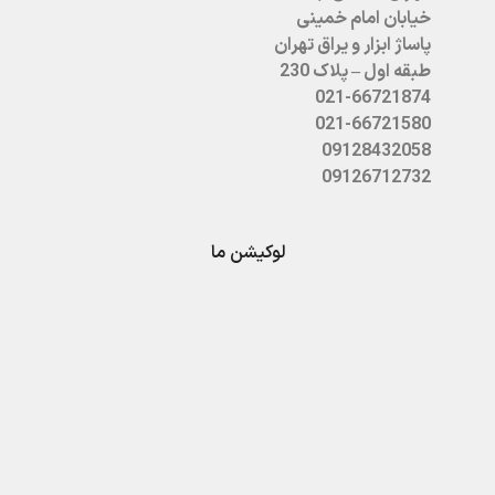
خیابان امام خمینی
پاساژ ابزار و یراق تهران
طبقه اول – پلاک 230
021-66721874
021-66721580
09128432058
09126712732
لوکیشن ما