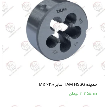
حدیده TAM HSSG سایز M۱۶×۲.۰
۳.۳۵۵.۰۰۰
تومان