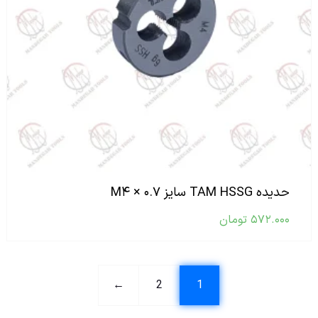
حدیده TAM HSSG سایز M۴ × ۰.۷
۵۷۲.۰۰۰
تومان
←
2
1