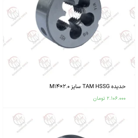
حدیده TAM HSSG سایز M۱۴×۲.۰
۲.۱۰۶.۰۰۰
تومان