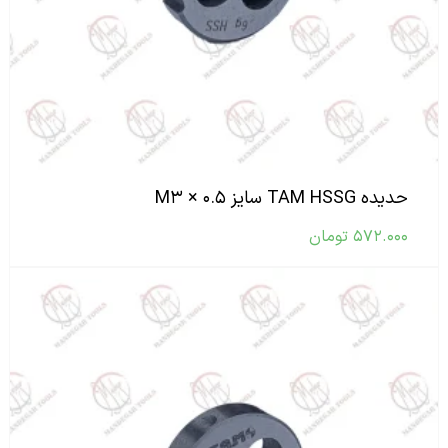
حدیده TAM HSSG سایز M۳ × ۰.۵
۵۷۲.۰۰۰
تومان