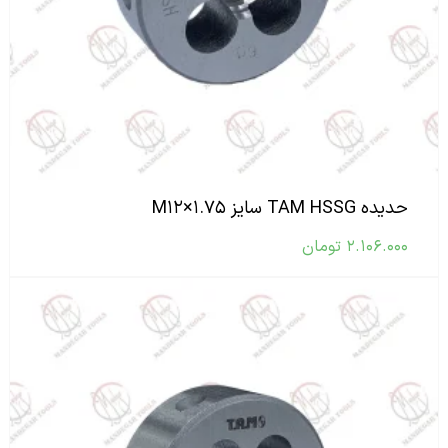
حدیده TAM HSSG سایز M۱۲×۱.۷۵
۲.۱۰۶.۰۰۰
تومان