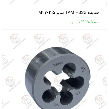
حدیده TAM HSSG سایز M۲۰×۲.۵
۳.۳۵۵.۰۰۰
تومان