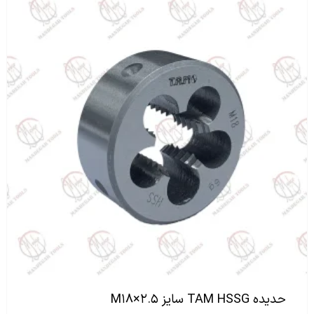
حدیده TAM HSSG سایز M۱۸×۲.۵