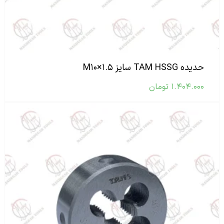
حدیده TAM HSSG سایز M۱۰×۱.۵
۱.۴۰۴.۰۰۰
تومان