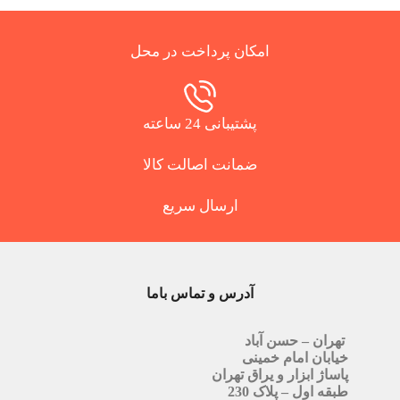
امکان پرداخت در محل
پشتیبانی 24 ساعته
ضمانت اصالت کالا
ارسال سریع
آدرس و تماس باما
تهران – حسن آباد
خیابان امام خمینی
پاساژ ابزار و یراق تهران
طبقه اول – پلاک 230