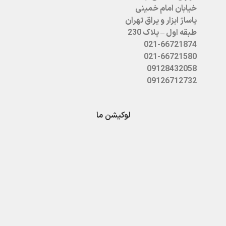
خیابان امام خمینی
پاساژ ابزار و یراق تهران
طبقه اول – پلاک 230
021-66721874
021-66721580
09128432058
09126712732
لوکیشن ما