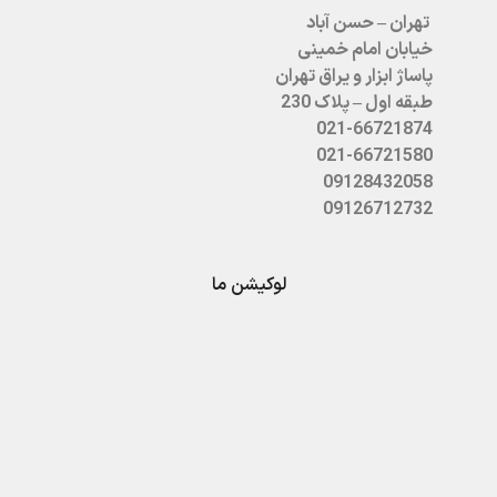
تهران – حسن آباد
خیابان امام خمینی
پاساژ ابزار و یراق تهران
طبقه اول – پلاک 230
021-66721874
021-66721580
09128432058
09126712732
لوکیشن ما