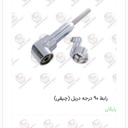
رابط ۹۰ درجه دریل (چپقی)
رایگان