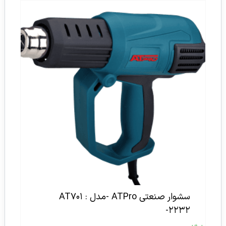
از 5
سشوار صنعتی ATPro -مدل : AT۷۰۱
-۲۲۳۲