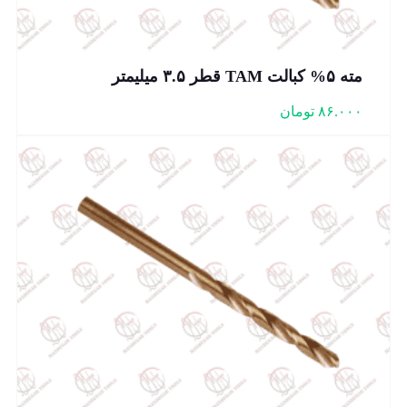
مته ۵% کبالت TAM قطر ۳.۵ میلیمتر
۸۶.۰۰۰
تومان