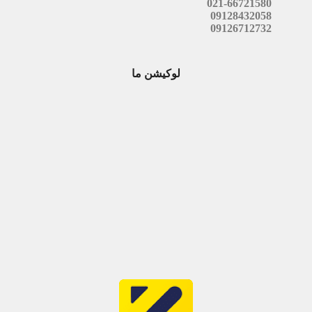
021-66721580
09128432058
09126712732
لوکیشن ما