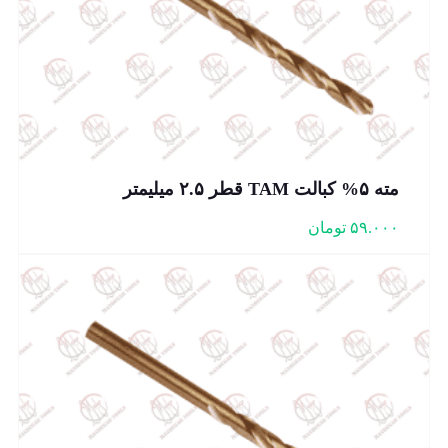
مته ۵% کبالت TAM قطر ۲.۵ میلیمتر
۵۹.۰۰۰
تومان