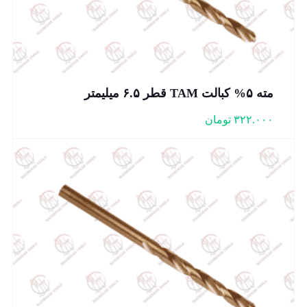
مته ۵% کبالت TAM قطر ۶.۵ میلیمتر
۳۲۲.۰۰۰
تومان