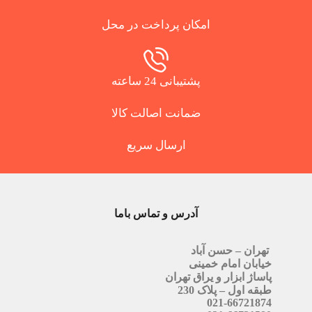
امکان پرداخت در محل
پشتیبانی 24 ساعته
ضمانت اصالت کالا
ارسال سریع
آدرس و تماس باما
تهران – حسن آباد
خیابان امام خمینی
پاساژ ابزار و یراق تهران
طبقه اول – پلاک 230
021-66721874