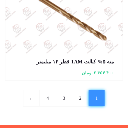
مته ۵% کبالت TAM قطر ۱۴ میلیمتر
۲.۴۵۴.۴۰۰
تومان
←
4
3
2
1