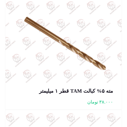
مته ۵% کبالت TAM قطر ۱ میلیمتر
۳۸.۰۰۰
تومان