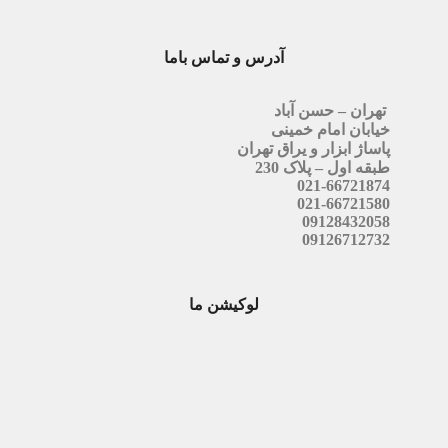
آدرس و تماس باما
تهران – حسن آباد
خیابان امام خمینی
پاساژ ابزار و یراق تهران
طبقه اول – پلاک 230
021-66721874
021-66721580
09128432058
09126712732
لوکیشن ما