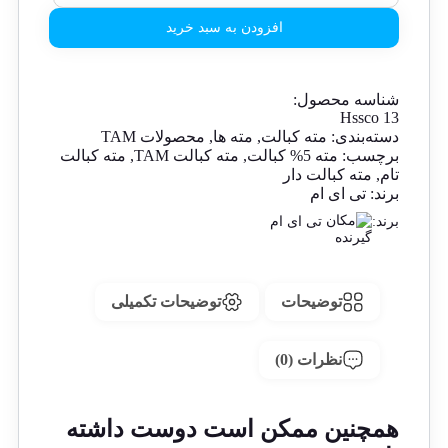
افزودن به سبد خرید
شناسه محصول:
Hssco 13
دسته‌بندی:
مته کبالت
,
مته ها
,
محصولات TAM
برچسب:
مته 5% کبالت
,
مته کبالت TAM
,
مته کبالت
تام
,
مته کبالت دار
برند:
تی ای ام
برند:
تی ای ام
توضیحات
توضیحات تکمیلی
نظرات (0)
همچنین ممکن است دوست داشته