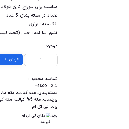
مناسب برای سوراخ کاری :فولاد 
تعداد در بسته بندی :5 عدد
رنگ مته : برنزی
کشور سازنده : چین (تحت لیسا
موجود
افزودن به س
شناسه محصول:
Hssco 12.5
دسته‌بندی:
مته کبالت
,
مته ها
,
برچسب:
مته 5% کبالت
,
مته کبال
برند:
تی ای ام
برند:
تی ای ام