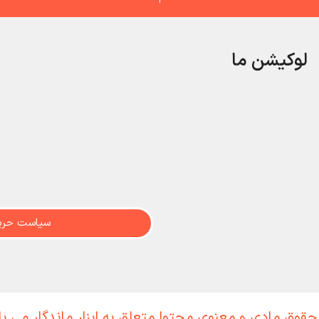
لوکیشن ما
سیاست حری
حقوق مادی و معنوی محتوا متعلق به ابزار ماندگار می ب