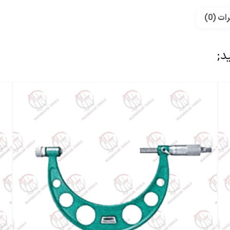
ات (0)
د;