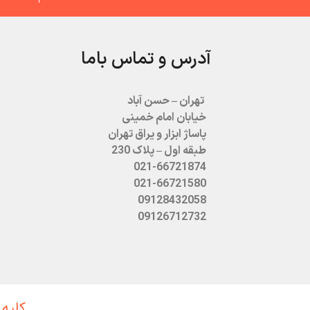
آدرس و تماس باما
تهران – حسن آباد
خیابان امام خمینی
پاساژ ابزار و یراق تهران
طبقه اول – پلاک 230
021-66721874
021-66721580
09128432058
09126712732
کلیه 