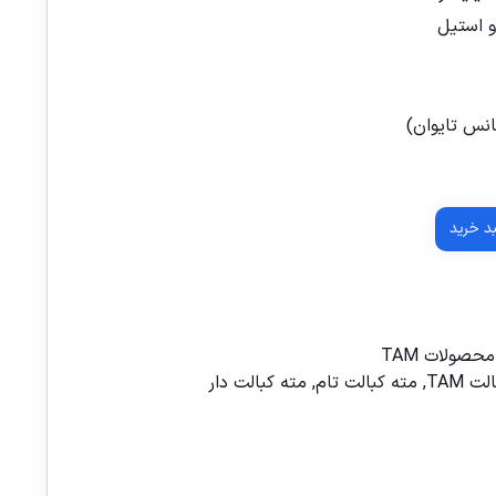
و استیل
نس تایوان)
بد خرید
محصولات TAM
ت TAM
,
مته کبالت تام
,
مته کبالت دار