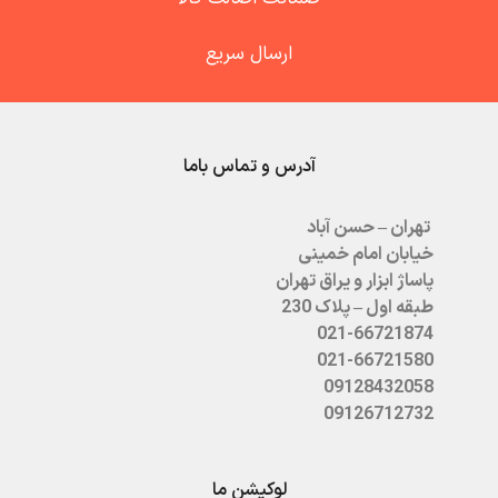
ارسال سریع
آدرس و تماس باما
تهران – حسن آباد
خیابان امام خمینی
پاساژ ابزار و یراق تهران
طبقه اول – پلاک 230
021-66721874
021-66721580
09128432058
09126712732
لوکیشن ما