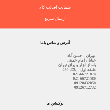
ضمانت اصالت کالا
ارسال سریع
آدرس و تماس باما
تهران – حسن آباد
خیابان امام خمینی
پاساژ ابزار و یراق تهران
طبقه اول – پلاک 230
021-66721874
021-66721580
09128432058
09126712732
لوکیشن ما