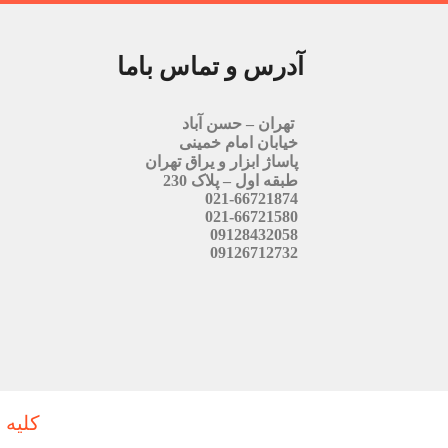
آدرس و تماس باما
تهران – حسن آباد
خیابان امام خمینی
پاساژ ابزار و یراق تهران
طبقه اول – پلاک 230
021-66721874
021-66721580
09128432058
09126712732
کلیه 