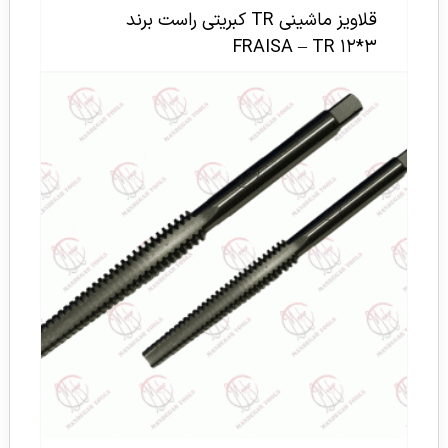
قلاویز ماشینی TR کبریتی راست برند
FRAISA – TR ۱۲*۳