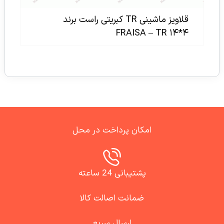
قلاویز ماشینی TR کبریتی راست برند
FRAISA – TR ۱۴*۴
امکان پرداخت در محل
پشتیبانی 24 ساعته
ضمانت اصالت کالا
ارسال سریع