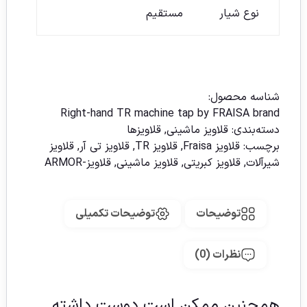
نوع شیار
مستقیم
شناسه محصول:
Right-hand TR machine tap by FRAISA brand
دسته‌بندی:
قلاویز ماشینی
,
قلاویزها
برچسب:
قلاویز Fraisa
,
قلاویز TR
,
قلاویز تی آر
,
قلاویز
شیرآلات
,
قلاویز کبریتی
,
قلاویز ماشینی
,
قلاویز-ARMOR
توضیحات
توضیحات تکمیلی
نظرات (0)
همچنین ممکن است دوست داشته