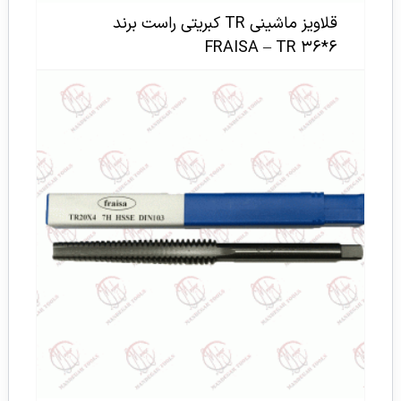
قلاویز ماشینی TR کبریتی راست برند
FRAISA – TR ۳۶*۶