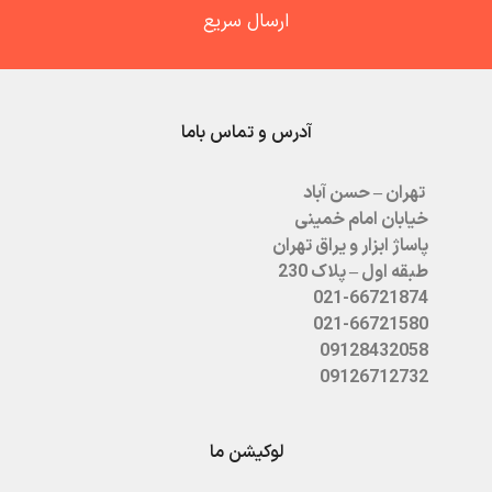
ارسال سریع
آدرس و تماس باما
تهران – حسن آباد
خیابان امام خمینی
پاساژ ابزار و یراق تهران
طبقه اول – پلاک 230
021-66721874
021-66721580
09128432058
09126712732
لوکیشن ما