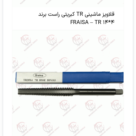
قلاویز ماشینی TR کبریتی راست برند
FRAISA – TR ۱۴*۴