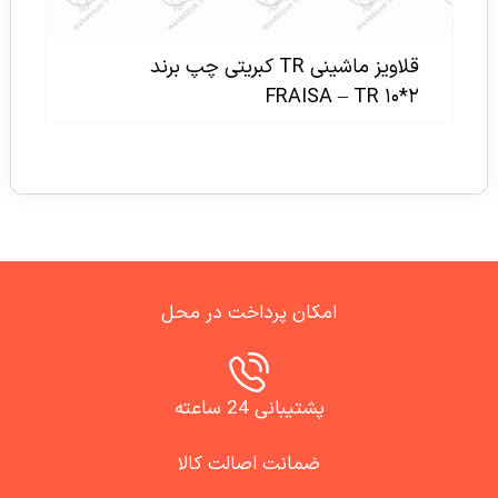
قلاویز ماشینی TR کبریتی چپ برند
FRAISA – TR ۱۰*۲
امکان پرداخت در محل
پشتیبانی 24 ساعته
ضمانت اصالت کالا