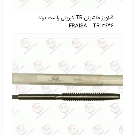
قلاویز ماشینی TR کبریتی راست برند
FRAISA – TR ۳۶*۶