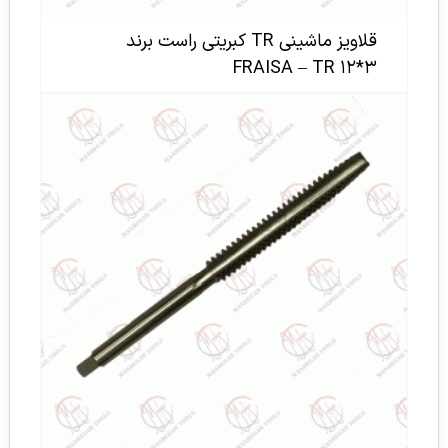
قلاویز ماشینی TR کبریتی راست برند
FRAISA – TR ۱۲*۳