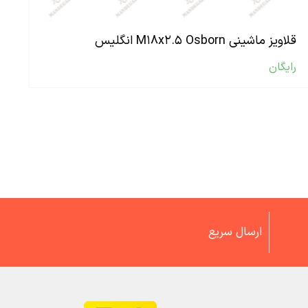
قلاویز ماشینی M۱۸x۲.۵ Osborn انگلیس
رایگان
ارسال سریع