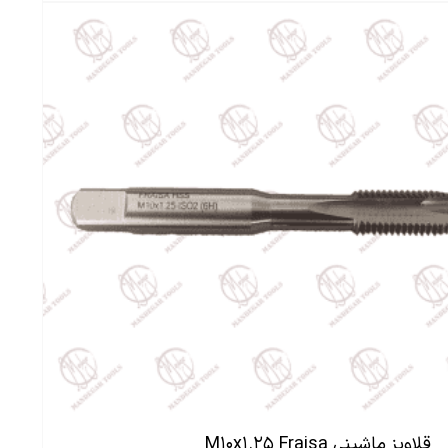
قلاویز ماشینی M۱۰x۱.۲۵ Fraisa