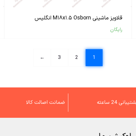
قلاویز ماشینی M۱۸x۱.۵ Osborn انگلیس
رایگان
←
3
2
1
تیبانی 24 ساعته
ضمانت اصالت کالا