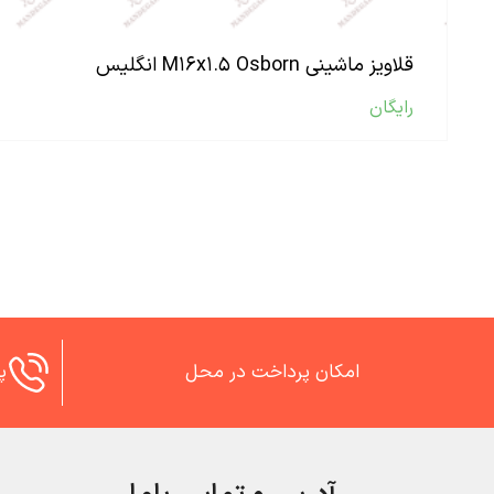
قلاویز ماشینی M۱۶x۱.۵ Osborn انگلیس
رایگان
امکان پرداخت در محل
پش