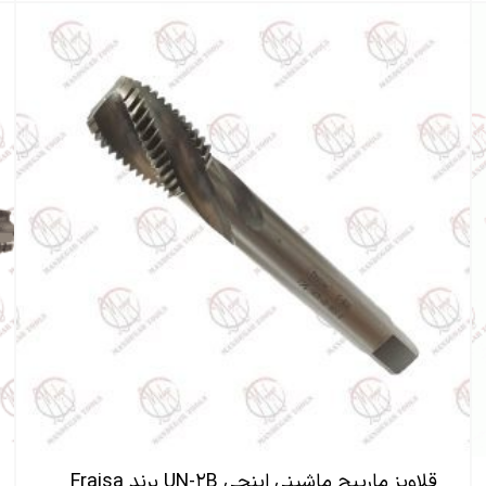
قلاویز مارپیچ ماشینی اینچی UN-۲B برند Fraisa