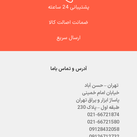
پشتیبانی 24 ساعته
ضمانت اصالت کالا
ارسال سریع
آدرس و تماس باما
تهران – حسن آباد
خیابان امام خمینی
پاساژ ابزار و یراق تهران
طبقه اول – پلاک 230
021-66721874
021-66721580
09128432058
09126712732