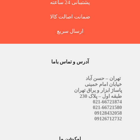
پشتیبانی 24 ساعته
ضمانت اصالت کالا
ارسال سریع
آدرس و تماس باما
تهران – حسن آباد
خیابان امام خمینی
پاساژ ابزار و یراق تهران
طبقه اول – پلاک 230
021-66721874
021-66721580
09128432058
09126712732
لوکیشن ما