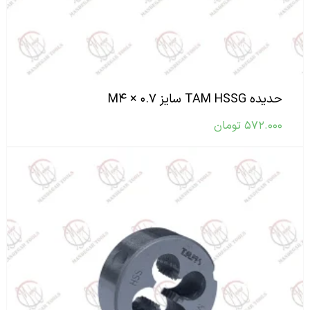
حدیده TAM HSSG سایز M۴ × ۰.۷
۵۷۲.۰۰۰
تومان