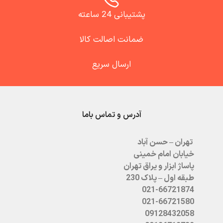
پشتیبانی 24 ساعته
ضمانت اصالت کالا
ارسال سریع
آدرس و تماس باما
تهران – حسن آباد
خیابان امام خمینی
پاساژ ابزار و یراق تهران
طبقه اول – پلاک 230
021-66721874
021-66721580
09128432058