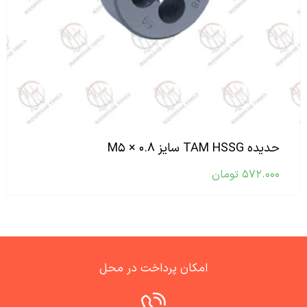
حدیده TAM HSSG سایز M۵ × ۰.۸
۵۷۲.۰۰۰
تومان
امکان پرداخت در محل